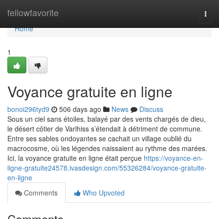
Home
fellowfavorite
Togg
navi
Home
1
Voyance gratuite en ligne
bonoi296tyd9
506 days ago
News
Discuss
Sous un ciel sans étoiles, balayé par des vents chargés de dieu,
le désert côtier de Varlhiss s’étendait à détriment de commune.
Entre ses sables ondoyantes se cachait un village oublié du
macrocosme, où les légendes naissaient au rythme des marées.
Ici, la voyance gratuite en ligne était perçue
https://voyance-en-
ligne-gratuite24578.ivasdesign.com/55326284/voyance-gratuite-
en-ligne
Comments
Who Upvoted
Comments