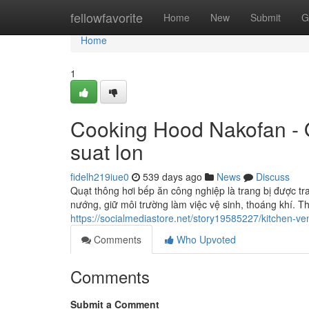
Home
fellowfavorite
Home
New
Submit
G
Home
1
Cooking Hood Nakofan - 
suat lon
fidelh219iue0
539 days ago
News
Discuss
Quạt thông hơi bếp ăn công nghiệp là trang bị được tra
nướng, giữ môi trường làm việc vệ sinh, thoáng khí. T
https://socialmediastore.net/story19585227/kitchen-v
Comments
Who Upvoted
Comments
Submit a Comment