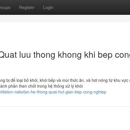
roups
Register
Login
Quat luu thong khong khi bep con
ng bị để loại bỏ khói, khói bếp và mùi thức ăn, và hơi nóng từ khu vực
hành phần then chốt trong hệ thống xử lý khói
entilation-nakofan-he-thong-quat-hut-gian-bep-cong-nghiep