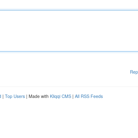
Rep
d
|
Top Users
| Made with
Kliqqi CMS
|
All RSS Feeds