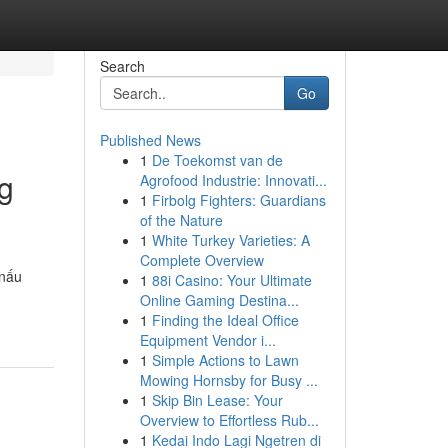
Search
Go
Published News
1
De Toekomst van de
g
Agrofood Industrie: Innovati...
1
Firbolg Fighters: Guardians
of the Nature
1
White Turkey Varieties: A
Complete Overview
 nấu
1
88i Casino: Your Ultimate
Online Gaming Destina...
1
Finding the Ideal Office
Equipment Vendor i...
1
Simple Actions to Lawn
Mowing Hornsby for Busy ...
1
Skip Bin Lease: Your
Overview to Effortless Rub...
1
Kedai Indo Lagi Ngetren di