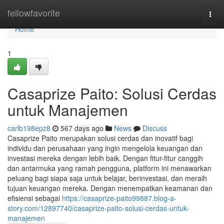
Home
fellowfavorite
Togg
navi
Home
1
Casaprize Paito: Solusi Cerdas
untuk Manajemen
carlb198epz8
567 days ago
News
Discuss
Casaprize Paito merupakan solusi cerdas dan inovatif bagi
individu dan perusahaan yang ingin mengelola keuangan dan
investasi mereka dengan lebih baik. Dengan fitur-fitur canggih
dan antarmuka yang ramah pengguna, platform ini menawarkan
peluang bagi siapa saja untuk belajar, berinvestasi, dan meraih
tujuan keuangan mereka. Dengan menempatkan keamanan dan
efisiensi sebagai
https://casaprize-paito99887.blog-a-
story.com/12897740/casaprize-paito-solusi-cerdas-untuk-
manajemen