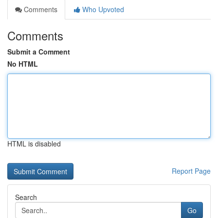
Comments
Who Upvoted
Comments
Submit a Comment
No HTML
HTML is disabled
Report Page
Search
Go