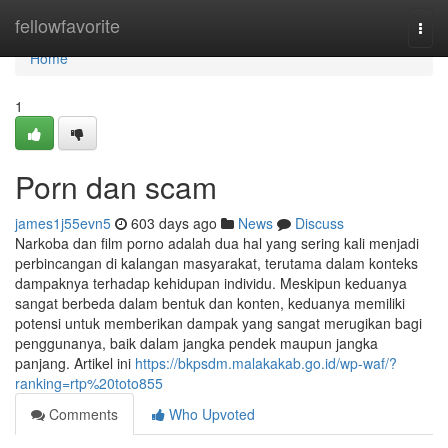
Home
fellowfavorite
Togg
navi
Home
1
Porn dan scam
james1j55evn5
603 days ago
News
Discuss
Narkoba dan film porno adalah dua hal yang sering kali menjadi
perbincangan di kalangan masyarakat, terutama dalam konteks
dampaknya terhadap kehidupan individu. Meskipun keduanya
sangat berbeda dalam bentuk dan konten, keduanya memiliki
potensi untuk memberikan dampak yang sangat merugikan bagi
penggunanya, baik dalam jangka pendek maupun jangka
panjang. Artikel ini
https://bkpsdm.malakakab.go.id/wp-waf/?
ranking=rtp%20toto855
Comments
Who Upvoted