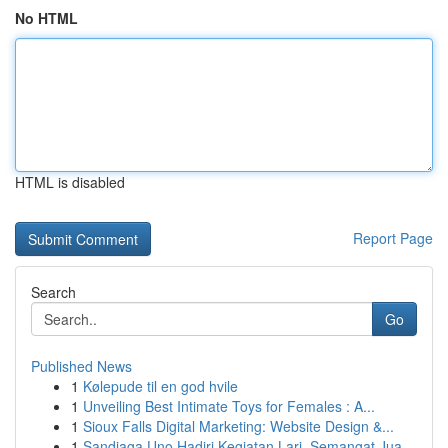
No HTML
HTML is disabled
Report Page
Search
Go
Published News
1
Kølepude til en god hvile
1
Unveiling Best Intimate Toys for Females : A...
1
Sioux Falls Digital Marketing: Website Design &...
1
Sandiaga Uno Hadiri Kegiatan Lari, Semangat Jua...