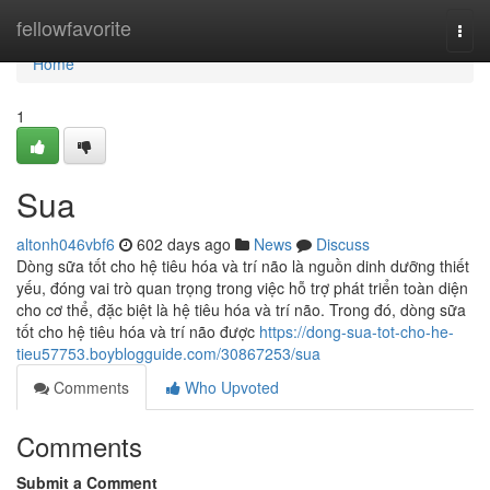
Home
fellowfavorite
Togg
navi
Home
1
Sua
altonh046vbf6
602 days ago
News
Discuss
Dòng sữa tốt cho hệ tiêu hóa và trí não là nguồn dinh dưỡng thiết
yếu, đóng vai trò quan trọng trong việc hỗ trợ phát triển toàn diện
cho cơ thể, đặc biệt là hệ tiêu hóa và trí não. Trong đó, dòng sữa
tốt cho hệ tiêu hóa và trí não được
https://dong-sua-tot-cho-he-
tieu57753.boyblogguide.com/30867253/sua
Comments
Who Upvoted
Comments
Submit a Comment