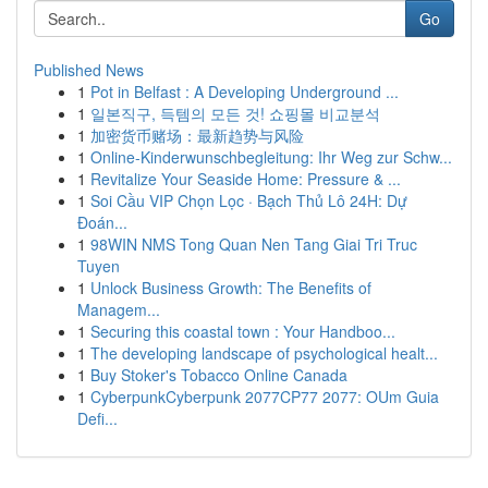
Go
Published News
1
Pot in Belfast : A Developing Underground ...
1
일본직구, 득템의 모든 것! 쇼핑몰 비교분석
1
加密货币赌场：最新趋势与风险
1
Online-Kinderwunschbegleitung: Ihr Weg zur Schw...
1
Revitalize Your Seaside Home: Pressure & ...
1
Soi Cầu VIP Chọn Lọc · Bạch Thủ Lô 24H: Dự
Đoán...
1
98WIN NMS Tong Quan Nen Tang Giai Tri Truc
Tuyen
1
Unlock Business Growth: The Benefits of
Managem...
1
Securing this coastal town : Your Handboo...
1
The developing landscape of psychological healt...
1
Buy Stoker's Tobacco Online Canada
1
CyberpunkCyberpunk 2077CP77 2077: OUm Guia
Defi...