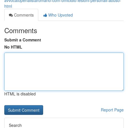
avvocatopenalistaromano-com-omicidio-lesioni-personali-abuso-
html
Comments
Who Upvoted
Comments
Submit a Comment
No HTML
HTML is disabled
Report Page
Search