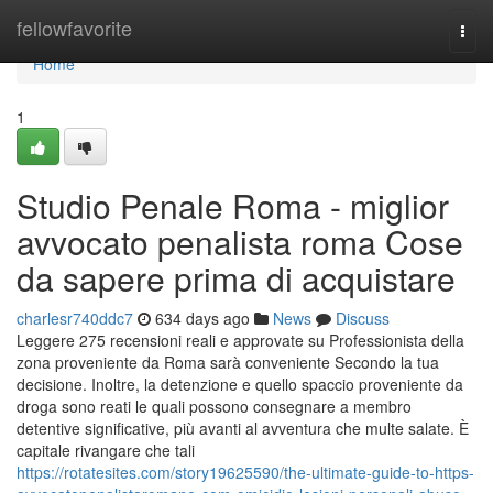
Home
fellowfavorite
Togg
navi
Home
1
Studio Penale Roma - miglior
avvocato penalista roma Cose
da sapere prima di acquistare
charlesr740ddc7
634 days ago
News
Discuss
Leggere 275 recensioni reali e approvate su Professionista della
zona proveniente da Roma sarà conveniente Secondo la tua
decisione. Inoltre, la detenzione e quello spaccio proveniente da
droga sono reati le quali possono consegnare a membro
detentive significative, più avanti al avventura che multe salate. È
capitale rivangare che tali
https://rotatesites.com/story19625590/the-ultimate-guide-to-https-