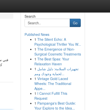
Search
Go
Published News
1
The Silent Echo: A
Psychological Thriller You W...
1
The Emergence of Non-
Surgical Cosmetic Treatments
1
The Best Spas: Your
فني ست
Relaxation Haven
كم
1
تجهيزات السلامة: دليل شامل
لحماية وجودك ومم...
1
Vintage Gold Laced
Wheels: The Traditional
Appe...
1
I Cannot Fulfill This
Request
1
Pampanga's Best Guide:
Your Explore to the Idea...