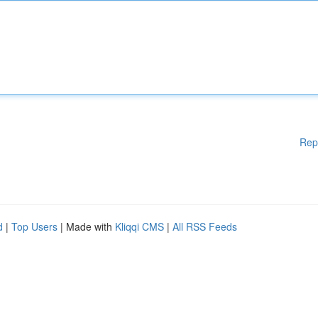
Rep
d
|
Top Users
| Made with
Kliqqi CMS
|
All RSS Feeds