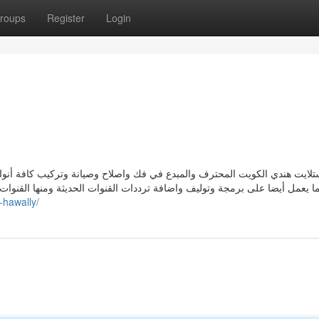
roups
Register
Login
لايت هندي الكويت المحترف والمبدع في فك واصلاح وصيانة وتركيب كافة أنواع 
ا يعمل أيضا على برمجة وتوليف واضافة ترددات القنوات الحديثة ومنها القنوات 
-hawally/